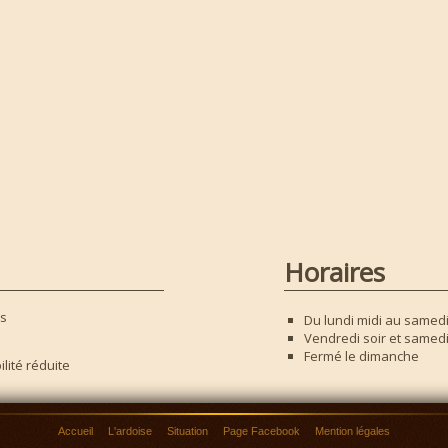
Horaires
es
Du lundi midi au samedi
Vendredi soir et samedi 
Fermé le dimanche
lité réduite
Accueil
L'ardoise
Situation
Page Facebook
Mention légales